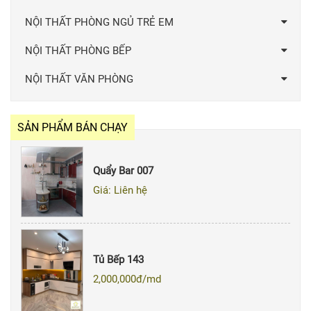
NỘI THẤT PHÒNG NGỦ TRẺ EM
NỘI THẤT PHÒNG BẾP
NỘI THẤT VĂN PHÒNG
SẢN PHẨM BÁN CHẠY
Quẩy Bar 007
Giá: Liên hệ
Tủ Bếp 143
2,000,000
đ/md