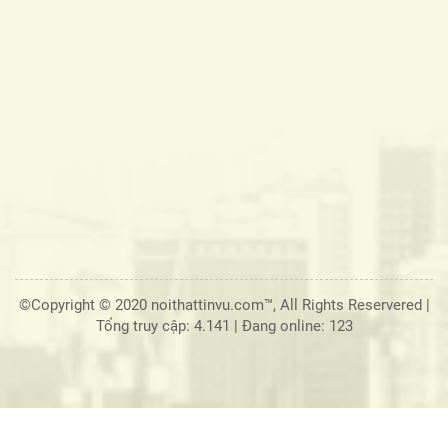
©Copyright © 2020 noithattinvu.com™, All Rights Reservered |
Tổng truy cập: 4.141
|
Đang online: 123