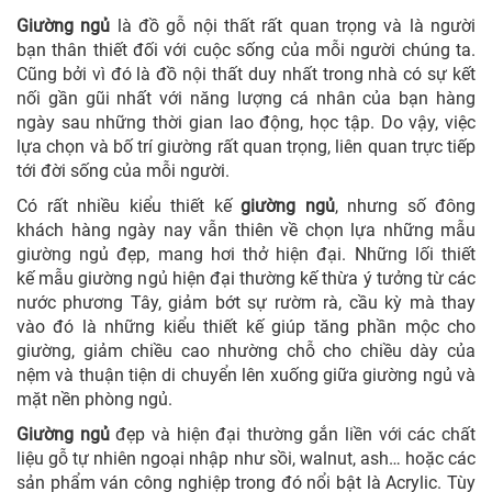
Giường ngủ
là đồ gỗ nội thất rất quan trọng và là người
bạn thân thiết đối với cuộc sống của mỗi người chúng ta.
Cũng bởi vì đó là đồ nội thất duy nhất trong nhà có sự kết
nối gần gũi nhất với năng lượng cá nhân của bạn hàng
ngày sau những thời gian lao động, học tập. Do vậy, việc
lựa chọn và bố trí giường rất quan trọng, liên quan trực tiếp
tới đời sống của mỗi người.
Có rất nhiều kiểu thiết kế
giường ngủ
, nhưng số đông
khách hàng ngày nay vẫn thiên về chọn lựa những mẫu
giường ngủ đẹp, mang hơi thở hiện đại. Những lối thiết
kế mẫu giường ngủ hiện đại thường kế thừa ý tưởng từ các
nước phương Tây, giảm bớt sự rườm rà, cầu kỳ mà thay
vào đó là những kiểu thiết kế giúp tăng phần mộc cho
giường, giảm chiều cao nhường chỗ cho chiều dày của
nệm và thuận tiện di chuyển lên xuống giữa giường ngủ và
mặt nền phòng ngủ.
Giường ngủ
đẹp và hiện đại thường gắn liền với các chất
liệu gỗ tự nhiên ngoại nhập như sồi, walnut, ash… hoặc các
sản phẩm ván công nghiệp trong đó nổi bật là Acrylic. Tùy