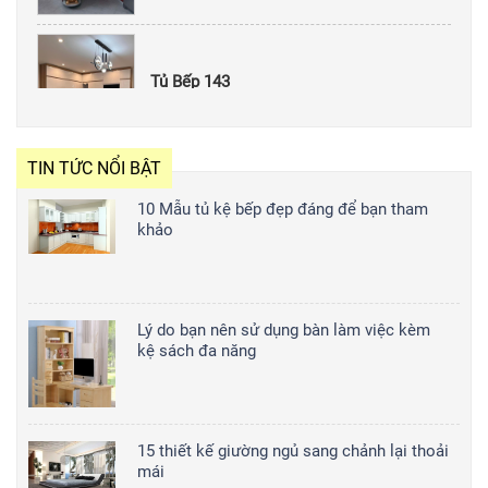
Tủ Bếp 143
2,000,000
đ/md
TIN TỨC NỔI BẬT
Tủ bếp 020
2,000,000
đ/md
10 Mẫu tủ kệ bếp đẹp đáng để bạn tham
khảo
Tủ bếp 008
2,000,000
đ/md
Lý do bạn nên sử dụng bàn làm việc kèm
kệ sách đa năng
15 thiết kế giường ngủ sang chảnh lại thoải
mái