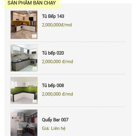
SẢN PHẨM BÁN CHẠY
Tủ Bếp 143
2,000,000
đ/md
Tủ bếp 020
2,000,000
đ/md
Tủ bếp 008
2,000,000
đ/md
Quẩy Bar 007
Giá: Liên hệ