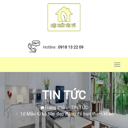
Hotline :
0918 13 22 09
Toggl
navig
TIN TỨC
Trang chủ
TIN TỨC
10 Mẫu tủ kệ bếp đẹp đáng để bạn tham khảo