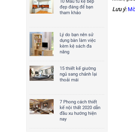
10 Mẫu tủ kệ bếp
Tủ bếp 020
đẹp đáng để bạn
Lưu ý
Mờ
:
tham khảo
2,000,000
đ/md
Lý do bạn nên sử
Tủ bếp 008
dụng bàn làm việc
kèm kệ sách đa
2,000,000
đ/md
năng
15 thiết kế giường
ngủ sang chảnh lại
thoải mái
7 Phong cách thiết
kế nội thất 2020 dẫn
đầu xu hướng hiện
nay