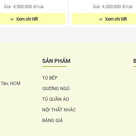
Giá: 4,500,000
đ/cái
Giá: 4,500,000
đ/cái
Xem chi tiết
Xem chi tiết
SẢN PHẨM
TỦ BẾP
h Tân, HCM
GIƯỜNG NGỦ
TỦ QUẦN ÁO
NỘI THẤT KHÁC
BẢNG GIÁ