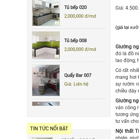
Giá:
4.500
2,000,000
đ/md
(giá tại xư
Tủ bếp 008
2,000,000
đ/md
Giường ng
đó là đồ n
lao động, h
Quẩy Bar 007
Có rất nhi
Giá: Liên hệ
mang hơi t
sự rườm r
chiều dày 
Giường ng
ván công n
Tủ Bếp 143
tương ứng.
2,000,000
đ/md
tư vấn cho
TIN TỨC NỔI BẬT
Nội thất T
nhiên, giư