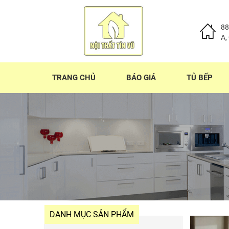
88
A,
TRANG CHỦ
BÁO GIÁ
TỦ BẾP
DANH MỤC SẢN PHẨM