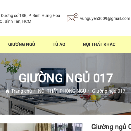
 Đường số 18B, P. Bình Hưng Hòa
vunguyen3009@gmail.com
 Q. Bình Tân, HCM
GIƯỜNG NGỦ
TỦ ÁO
NỘI THẤT KHÁC
GIƯỜNG NGỦ 017
Trang chủ
NỘI THẤT PHÒNG NGỦ
Giường ngủ 017
Giường ngủ 