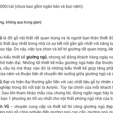
.000/cái (chưa bao gồm ngăn kéo và bọc nệm).
ởng, không qua trung gian)
ủ
là đồ gỗ nội thất rất quan trọng và là người bạn thân thiết 
ội thất duy nhất trong nhà có sự kết nối gần gũi nhất với năng
ọc tập. Do vậy, việc lựa chọn và bố trí giường rất quan trọng, li
ều kiểu thiết kế
giường ngủ
, nhưng số đông khách hàng ngày na
hở hiện đại. Những lối thiết kế mẫu giường ngủ hiện đại thườ
à, cầu kỳ mà thay vào đó là những kiểu thiết kế giúp tăng p
của nệm và thuận tiện di chuyển lên xuống giữa giường ngủ và
ủ
đẹp và hiện đại thường gắn liền với các chất liệu gỗ tự nhiê
ghiệp trong đó nổi bật là Acrylic. Tùy tài chính của mỗi khách
 Sau khi tham khảo mẫu của chúng tôi, đừng ngần ngại hãy liê
 bạn 1 phương án tối ưu nhất cho nội thất phòng ngủ nhà của b
ín Vũ
– chuyên cung cấp và thiết kế thi công giường ngủ đẹp 
ờng ngủ gỗ công nghiệp đến giường ngủ cao cấp, giường ngủ gi