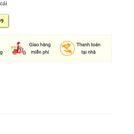
cái
09