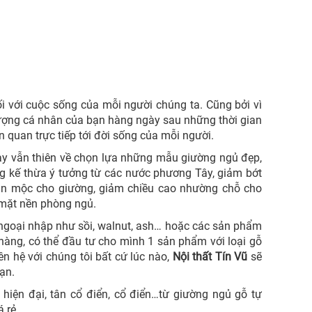
đối với cuộc sống của mỗi người chúng ta. Cũng bởi vì
 lượng cá nhân của bạn hàng ngày sau những thời gian
ên quan trực tiếp tới đời sống của mỗi người.
y vẫn thiên về chọn lựa những mẫu giường ngủ đẹp,
ng kế thừa ý tưởng từ các nước phương Tây, giảm bớt
hần mộc cho giường, giảm chiều cao nhường chỗ cho
 mặt nền phòng ngủ.
n ngoại nhập như sồi, walnut, ash… hoặc các sản phẩm
 hàng, có thể đầu tư cho mình 1 sản phẩm với loại gỗ
n hệ với chúng tôi bất cứ lúc nào,
Nội thất Tín Vũ
sẽ
ạn.
hiện đại, tân cổ điển, cổ điển…từ giường ngủ gỗ tự
á rẻ