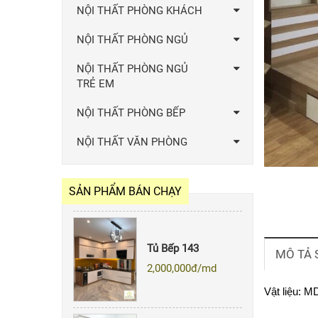
NỘI THẤT PHÒNG KHÁCH
NỘI THẤT PHÒNG NGỦ
NỘI THẤT PHÒNG NGỦ
TRẺ EM
NỘI THẤT PHÒNG BẾP
Quẩy Bar 007
NỘI THẤT VĂN PHÒNG
Giá: Liên hệ
SẢN PHẨM BÁN CHẠY
Tủ Bếp 143
2,000,000
đ/md
MÔ TẢ
Vật liệu: 
Tủ bếp 020