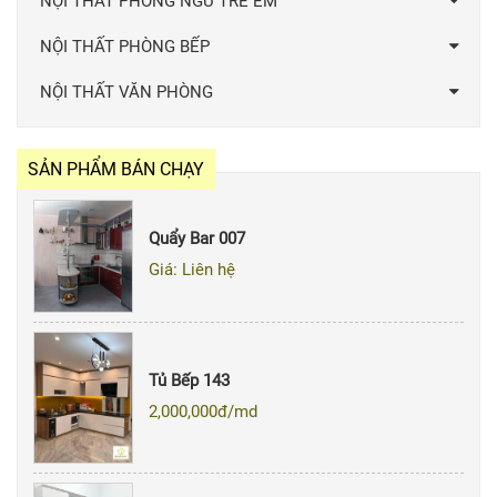
NỘI THẤT PHÒNG NGỦ TRẺ EM
NỘI THẤT PHÒNG BẾP
NỘI THẤT VĂN PHÒNG
SẢN PHẨM BÁN CHẠY
Quẩy Bar 007
Giá: Liên hệ
Tủ Bếp 143
2,000,000
đ/md