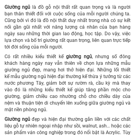
Giường ngủ
là đồ gỗ nội thất rất quan trọng và là người
bạn thân thiết đối với cuộc sống của mỗi người chúng ta.
Cũng bởi vì đó là đồ nội thất duy nhất trong nhà có sự kết
nối gần gũi nhất với năng lượng cá nhân của bạn hàng
ngày sau những thời gian lao động, học tập. Do vậy, việc
lựa chọn và bố trí giường rất quan trọng, liên quan trực tiếp
tới đời sống của mỗi người.
Có rất nhiều kiểu thiết kế
giường ngủ
, nhưng số đông
khách hàng ngày nay vẫn thiên về chọn lựa những mẫu
giường ngủ đẹp, mang hơi thở hiện đại. Những lối thiết
kế mẫu giường ngủ hiện đại thường kế thừa ý tưởng từ các
nước phương Tây, giảm bớt sự rườm rà, cầu kỳ mà thay
vào đó là những kiểu thiết kế giúp tăng phần mộc cho
giường, giảm chiều cao nhường chỗ cho chiều dày của
nệm và thuận tiện di chuyển lên xuống giữa giường ngủ và
mặt nền phòng ngủ.
Giường ngủ
đẹp và hiện đại thường gắn liền với các chất
liệu gỗ tự nhiên ngoại nhập như sồi, walnut, ash… hoặc các
sản phẩm ván công nghiệp trong đó nổi bật là Acrylic. Tùy