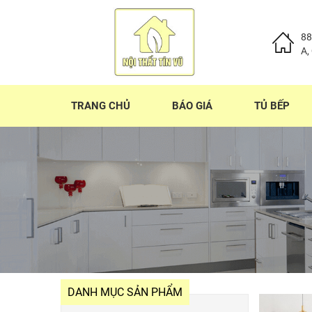
88
A,
TRANG CHỦ
BÁO GIÁ
TỦ BẾP
DANH MỤC SẢN PHẨM