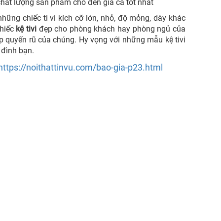
chất lượng sản phẩm cho đến giá cả tốt nhất
hững chiếc ti vi kích cỡ lớn, nhỏ, độ mỏng, dày khác
chiếc
kệ tivi
đẹp cho phòng khách hay phòng ngủ của
p quyến rũ của chúng. Hy vọng với những mẫu kệ tivi
 đình bạn.
https://noithattinvu.com/bao-gia-p23.html