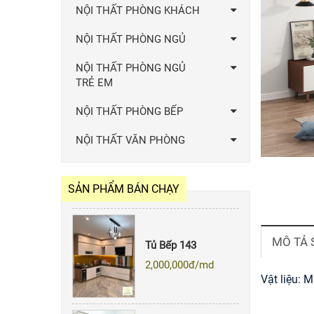
NỘI THẤT PHÒNG KHÁCH
NỘI THẤT PHÒNG NGỦ
NỘI THẤT PHÒNG NGỦ
TRẺ EM
NỘI THẤT PHÒNG BẾP
Quẩy Bar 007
NỘI THẤT VĂN PHÒNG
Giá: Liên hệ
SẢN PHẨM BÁN CHẠY
Tủ Bếp 143
MÔ TẢ
2,000,000
đ/md
Vật liệu: 