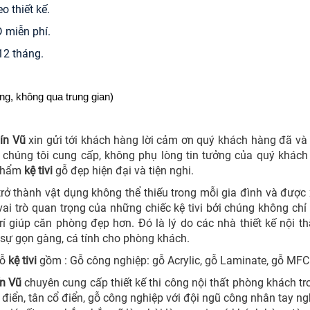
o thiết kế.
D miễn phí.
12 tháng.
ởng, không qua trung gian)
ín Vũ
xin gửi tới khách hàng lời cảm ơn quý khách hàng đã và 
o chúng tôi cung cấp, không phụ lòng tin tưởng của quý khá
phẩm
kệ tivi
gỗ đẹp hiện đại và tiện nghi.
trở thành vật dụng không thể thiếu trong mỗi gia đình và được
ai trò quan trọng của những chiếc kệ tivi bởi chúng không chỉ 
trí giúp căn phòng đẹp hơn. Đó là lý do các nhà thiết kế nội t
sự gọn gàng, cá tính cho phòng khách.
gỗ
kệ tivi
gồm : Gỗ công nghiệp: gỗ Acrylic, gỗ Laminate, gỗ MF
ín Vũ
chuyên cung cấp thiết kế thi công nội thất phòng khách t
 điển, tân cổ điển, gỗ công nghiệp với đội ngũ công nhân tay n