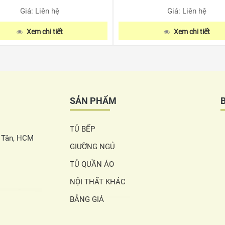
Giá: Liên hệ
Giá: Liên hệ
Xem chi tiết
Xem chi tiết
SẢN PHẨM
TỦ BẾP
h Tân, HCM
GIƯỜNG NGỦ
TỦ QUẦN ÁO
NỘI THẤT KHÁC
BẢNG GIÁ