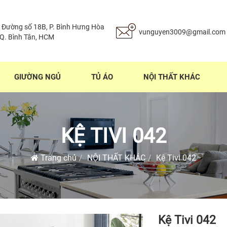
 Đường số 18B, P. Bình Hưng Hòa
vunguyen3009@gmail.com
 Q. Bình Tân, HCM
GIƯỜNG NGỦ
TỦ ÁO
NỘI THẤT KHÁC
KỆ TIVI 042
Trang chủ
NỘI THẤT KHÁC
Kệ Tivi 042
Kệ Tivi 042