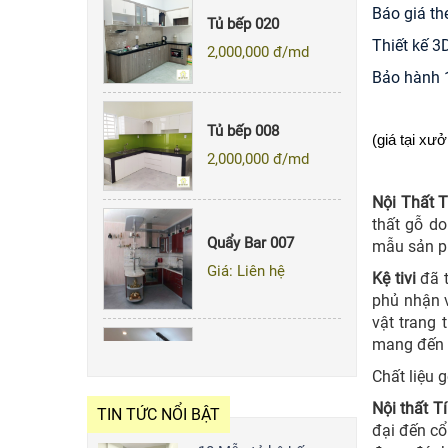
Tủ bếp 020
Báo giá the
2,000,000
đ/md
Thiết kế 3
Bảo hành 
Tủ bếp 008
2,000,000
đ/md
(giá tại xư
Nội Thất T
Quẩy Bar 007
thất gỗ d
mẫu sản 
Giá: Liên hệ
Kệ tivi
đã 
phủ nhận v
vật trang 
mang đến 
Tủ Bếp 143
Chất liệu 
2,000,000
đ/md
Nội thất T
TIN TỨC NỔI BẬT
đại đến cổ