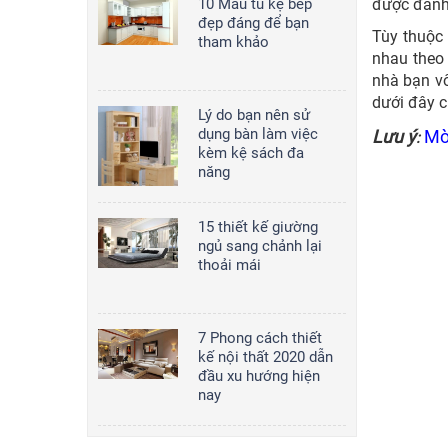
được đánh 
10 Mẫu tủ kệ bếp
Tủ bếp 020
đẹp đáng để bạn
Tùy thuộc
tham khảo
2,000,000
đ/md
nhau theo 
nhà bạn vô
dưới đây c
Lý do bạn nên sử
Tủ bếp 008
dụng bàn làm việc
Lưu ý
Mờ
:
kèm kệ sách đa
2,000,000
đ/md
năng
15 thiết kế giường
ngủ sang chảnh lại
thoải mái
7 Phong cách thiết
kế nội thất 2020 dẫn
đầu xu hướng hiện
nay