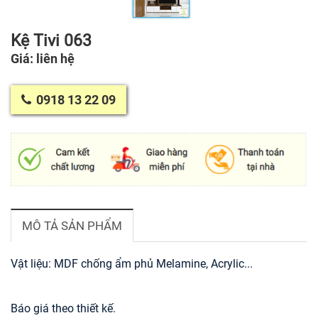
Kệ Tivi 063
Giá: liên hệ
0918 13 22 09
MÔ TẢ SẢN PHẨM
Vật liệu: MDF chống ẩm phủ Melamine, Acrylic...
Báo giá theo thiết kế.