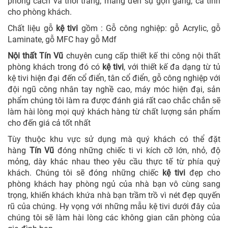
phong cách và thời trang, mang đến sự gọn gàng, cá tính
cho phòng khách.
Chất liệu gỗ
kệ tivi
gồm : Gỗ công nghiệp: gỗ Acrylic, gỗ
Laminate, gỗ MFC hay gỗ Mdf
Nội thất Tín Vũ
chuyên cung cấp thiết kế thi công nội thất
phòng khách trong đó có
kệ tivi
, với thiết kế đa dạng từ tủ
kệ tivi hiện đại đến cổ điển, tân cổ điển, gỗ công nghiệp với
đội ngũ công nhân tay nghề cao, máy móc hiện đại, sản
phẩm chúng tôi làm ra được đánh giá rất cao chắc chắn sẽ
làm hài lòng mọi quý khách hàng từ chất lượng sản phẩm
cho đến giá cả tốt nhất
Tùy thuộc khu vực sử dụng mà quý khách có thể đặt
hàng
Tín Vũ
đóng những chiếc ti vi kích cỡ lớn, nhỏ, độ
mỏng, dày khác nhau theo yêu cầu thực tế từ phía quý
khách. Chúng tôi sẽ đóng những chiếc
kệ tivi
đẹp cho
phòng khách hay phòng ngủ của nhà bạn vô cùng sang
trọng, khiến khách khứa nhà bạn trầm trồ vì nét đẹp quyến
rũ của chúng. Hy vọng với những mẫu kệ tivi dưới đây của
chúng tôi sẽ làm hài lòng các không gian căn phòng của