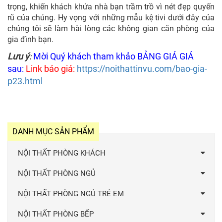
trọng, khiến khách khứa nhà bạn trầm trồ vì nét đẹp quyến
rũ của chúng. Hy vọng với những mẫu kệ tivi dưới đây của
chúng tôi sẽ làm hài lòng các không gian căn phòng của
gia đình bạn.
Lưu ý
Mời Quý khách tham khảo BẢNG GIÁ GIÁ
:
sau:
Link báo giá:
https://noithattinvu.com/bao-gia-
p23.html
DANH MỤC SẢN PHẨM
NỘI THẤT PHÒNG KHÁCH
NỘI THẤT PHÒNG NGỦ
NỘI THẤT PHÒNG NGỦ TRẺ EM
NỘI THẤT PHÒNG BẾP