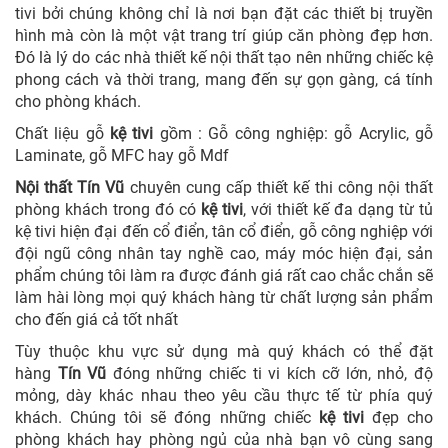
tivi bởi chúng không chỉ là nơi bạn đặt các thiết bị truyền
hình mà còn là một vật trang trí giúp căn phòng đẹp hơn.
Đó là lý do các nhà thiết kế nội thất tạo nên những chiếc kệ
phong cách và thời trang, mang đến sự gọn gàng, cá tính
cho phòng khách.
Chất liệu gỗ
kệ tivi
gồm : Gỗ công nghiệp: gỗ Acrylic, gỗ
Laminate, gỗ MFC hay gỗ Mdf
Nội thất Tín Vũ
chuyên cung cấp thiết kế thi công nội thất
phòng khách trong đó có
kệ tivi
, với thiết kế đa dạng từ tủ
kệ tivi hiện đại đến cổ điển, tân cổ điển, gỗ công nghiệp với
đội ngũ công nhân tay nghề cao, máy móc hiện đại, sản
phẩm chúng tôi làm ra được đánh giá rất cao chắc chắn sẽ
làm hài lòng mọi quý khách hàng từ chất lượng sản phẩm
cho đến giá cả tốt nhất
Tùy thuộc khu vực sử dụng mà quý khách có thể đặt
hàng
Tín Vũ
đóng những chiếc ti vi kích cỡ lớn, nhỏ, độ
mỏng, dày khác nhau theo yêu cầu thực tế từ phía quý
khách. Chúng tôi sẽ đóng những chiếc
kệ tivi
đẹp cho
phòng khách hay phòng ngủ của nhà bạn vô cùng sang