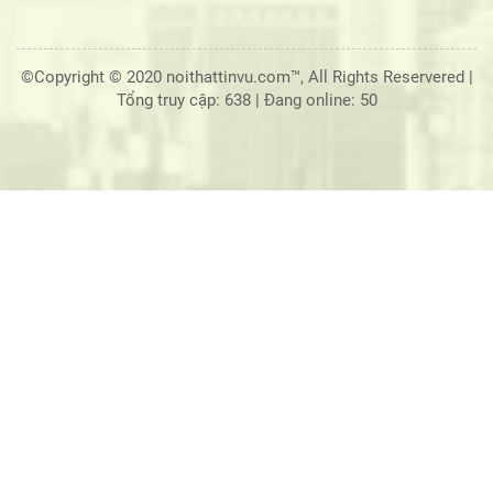
©Copyright © 2020 noithattinvu.com™, All Rights Reservered |
Tổng truy cập: 638
|
Đang online: 50