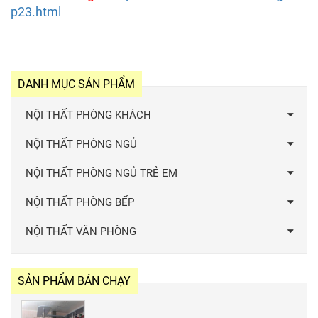
p23.html
DANH MỤC SẢN PHẨM
NỘI THẤT PHÒNG KHÁCH
NỘI THẤT PHÒNG NGỦ
NỘI THẤT PHÒNG NGỦ TRẺ EM
NỘI THẤT PHÒNG BẾP
NỘI THẤT VĂN PHÒNG
SẢN PHẨM BÁN CHẠY