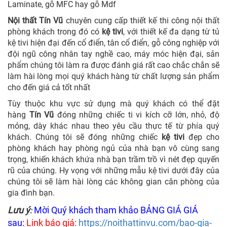
Laminate, gỗ MFC hay gỗ Mdf
Nội thất Tín Vũ
chuyên cung cấp thiết kế thi công nội thất
phòng khách trong đó có
kệ tivi
, với thiết kế đa dạng từ tủ
kệ tivi hiện đại đến cổ điển, tân cổ điển, gỗ công nghiệp với
đội ngũ công nhân tay nghề cao, máy móc hiện đại, sản
phẩm chúng tôi làm ra được đánh giá rất cao chắc chắn sẽ
làm hài lòng mọi quý khách hàng từ chất lượng sản phẩm
cho đến giá cả tốt nhất
Tùy thuộc khu vực sử dụng mà quý khách có thể đặt
hàng
Tín Vũ
đóng những chiếc ti vi kích cỡ lớn, nhỏ, độ
mỏng, dày khác nhau theo yêu cầu thực tế từ phía quý
khách. Chúng tôi sẽ đóng những chiếc
kệ tivi
đẹp cho
phòng khách hay phòng ngủ của nhà bạn vô cùng sang
trọng, khiến khách khứa nhà bạn trầm trồ vì nét đẹp quyến
rũ của chúng. Hy vọng với những mẫu kệ tivi dưới đây của
chúng tôi sẽ làm hài lòng các không gian căn phòng của
gia đình bạn.
Lưu ý
Mời Quý khách tham khảo BẢNG GIÁ GIÁ
:
sau:
Link báo giá:
https://noithattinvu.com/bao-gia-