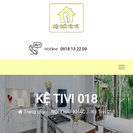
Hotline :
0918 13 22 09
Toggl
navig
KỆ TIVI 018
Trang chủ
NỘI THẤT KHÁC
Kệ Tivi 018