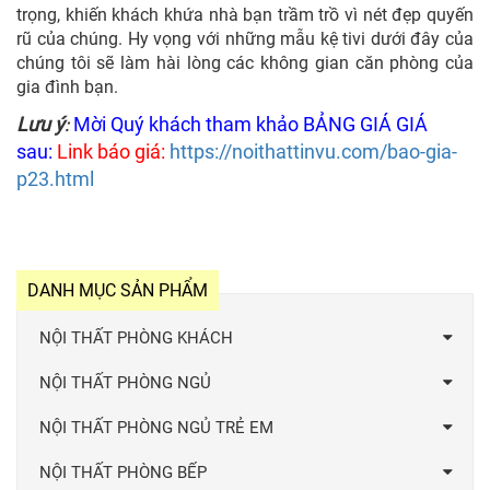
trọng, khiến khách khứa nhà bạn trầm trồ vì nét đẹp quyến
rũ của chúng. Hy vọng với những mẫu kệ tivi dưới đây của
chúng tôi sẽ làm hài lòng các không gian căn phòng của
gia đình bạn.
Lưu ý
Mời Quý khách tham khảo BẢNG GIÁ GIÁ
:
sau:
Link báo giá:
https://noithattinvu.com/bao-gia-
p23.html
DANH MỤC SẢN PHẨM
NỘI THẤT PHÒNG KHÁCH
NỘI THẤT PHÒNG NGỦ
NỘI THẤT PHÒNG NGỦ TRẺ EM
NỘI THẤT PHÒNG BẾP