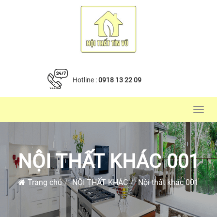
Hotline :
0918 13 22 09
Toggl
navig
NỘI THẤT KHÁC 001
Trang chủ
NỘI THẤT KHÁC
Nội thất khác 001