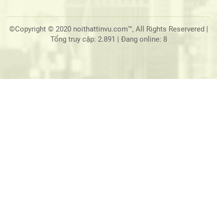
©Copyright © 2020 noithattinvu.com™, All Rights Reservered |
Tổng truy cập: 2.891
|
Đang online: 8