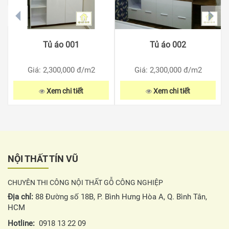
prev
next
Tủ áo 001
Tủ áo 002
Giá: 2,300,000
đ/m2
Giá: 2,300,000
đ/m2
Xem chi tiết
Xem chi tiết
NỘI THẤT TÍN VŨ
CHUYÊN THI CÔNG NỘI THẤT GỖ CÔNG NGHIỆP
Địa chỉ:
88 Đường số 18B, P. Bình Hưng Hòa A, Q. Bình Tân,
HCM
Hotline:
0918 13 22 09