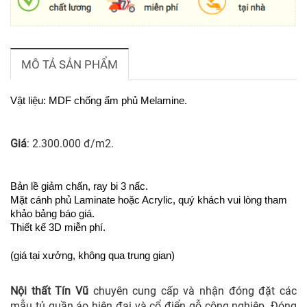
MÔ TẢ SẢN PHẨM
Vật liệu: MDF chống ẩm phủ Melamine.
Giá
: 2.3
00.000 đ/m2.
Bản lề giảm chấn, ray bi 3 nấc.
Mặt cánh phủ Laminate hoặc Acrylic, quý khách vui lòng tham
khảo bảng báo giá.
Thiết kế 3D miễn phí.
(giá tại xưởng, không qua trung gian)
Nội thất Tín Vũ
chuyên cung cấp và
nhận đóng đặt các
mẫu tủ quần áo hiện đại và cổ điển gỗ công nghiệp. Đóng