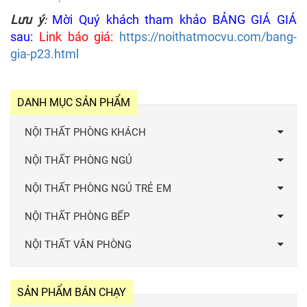
Lưu ý
Mời Quý khách tham khảo BẢNG GIÁ GIÁ
:
sau:
Link báo giá:
https://noithatmocvu.com/bang-
gia-p23.html
DANH MỤC SẢN PHẨM
NỘI THẤT PHÒNG KHÁCH
NỘI THẤT PHÒNG NGỦ
NỘI THẤT PHÒNG NGỦ TRẺ EM
NỘI THẤT PHÒNG BẾP
NỘI THẤT VĂN PHÒNG
SẢN PHẨM BÁN CHẠY