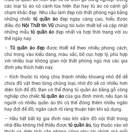
các loại tủ áo có cánh lùa hiện đại hay tủ áo có cánh gỗ
chạm khắc đẹp. Nhu cầu làm đẹp nội thất phòng ngủ bằng
những chiếc
tủ quần áo
đẹp ngày càng cao, hiểu được
điều đó
Nội Thất tín Vũ
chúng tôi luôn thiết kế và cập nhật
những mẫu
tủ quần áo
đẹp nhất và hợp thời trang với xu
thế ngày nay.
–
Tủ quần áo đẹp
được thiết kế theo nhiều phong cách,
chú trọng vào kiểu dáng, màu sắc, bố cục hợp lý, phù hợp
với nhiều loại không gian nội thất phòng ngủ mà các gia
đình yêu thích hiện nay.
–
Kích thước tủ rộng chia thành nhiều khoang nhỏ để dễ
chứa đồ vật theo từng chủng loại, nhờ đó sẽ có nhiều hơn
diện tích để đồ. Bạn có thể đóng tủ quần áo bằng gỗ công
nghiệp cho chiếc
tủ quần áo
của gia đình mình, nếu bạn là
người có nhiều quần áo thì có thể đóng thêm nhiều ngăn
hay đợt để đồ, ngăn cách rõ ràng thuận tiện khi sử dụng.
– Hầu hết bất kỳ gia đình nào khi sắm đồ nội thất trong
nhà đều không thể thiếu được
tủ quần áo,
tùy thuộc vào sở
thích và diện tích căn phòng cũng như tài chính mà mỗi