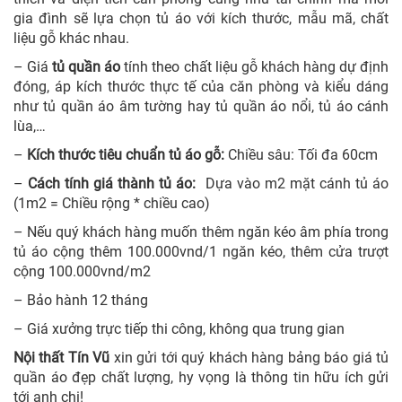
gia đình sẽ lựa chọn tủ áo với kích thước, mẫu mã, chất
liệu gỗ khác nhau.
–
Giá
tủ quần áo
tính theo chất liệu gỗ khách hàng dự định
đóng, áp kích thước thực tế của căn phòng và kiểu dáng
như tủ quần áo âm tường hay tủ quần áo nổi, tủ áo cánh
lùa,…
–
Kích thước tiêu chuẩn tủ áo gỗ:
Chiều sâu: Tối đa 60cm
–
Cách tính giá thành tủ áo:
Dựa vào m2 mặt cánh tủ áo
(1m2 = Chiều rộng * chiều cao)
– Nếu quý khách hàng muốn thêm ngăn kéo âm phía trong
tủ áo cộng thêm 100.000vnd/1 ngăn kéo, thêm cửa trượt
cộng 100.000vnd/m2
–
Bảo hành 12 tháng
–
Giá xưởng trực tiếp thi công, không qua trung gian
Nội thất Tín Vũ
xin gửi tới quý khách hàng bảng báo giá tủ
quần áo đẹp​ chất lượng, hy vọng là thông tin hữu ích gửi
tới anh chị!