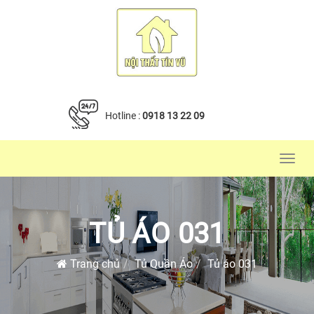
Hotline :
0918 13 22 09
Toggl
navig
TỦ ÁO 031
Trang chủ
Tủ Quần Áo
Tủ áo 031