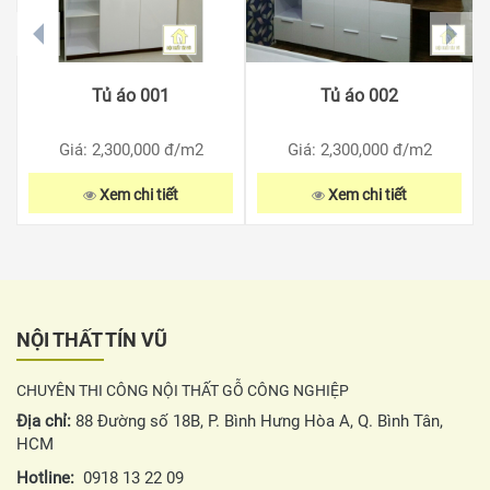
prev
next
Tủ áo 001
Tủ áo 002
Giá: 2,300,000
đ/m2
Giá: 2,300,000
đ/m2
Xem chi tiết
Xem chi tiết
NỘI THẤT TÍN VŨ
CHUYÊN THI CÔNG NỘI THẤT GỖ CÔNG NGHIỆP
Địa chỉ:
88 Đường số 18B, P. Bình Hưng Hòa A, Q. Bình Tân,
HCM
Hotline:
0918 13 22 09