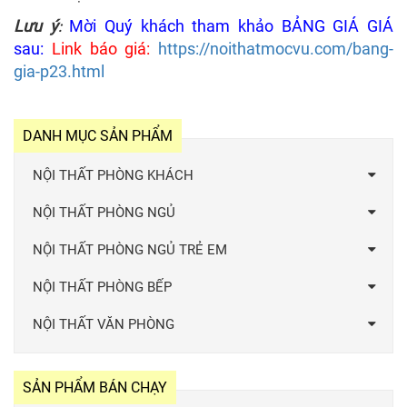
Lưu ý
Mời Quý khách tham khảo BẢNG GIÁ GIÁ
:
sau:
Link báo giá:
https://noithatmocvu.com/bang-
gia-p23.html
DANH MỤC SẢN PHẨM
NỘI THẤT PHÒNG KHÁCH
NỘI THẤT PHÒNG NGỦ
NỘI THẤT PHÒNG NGỦ TRẺ EM
NỘI THẤT PHÒNG BẾP
NỘI THẤT VĂN PHÒNG
SẢN PHẨM BÁN CHẠY