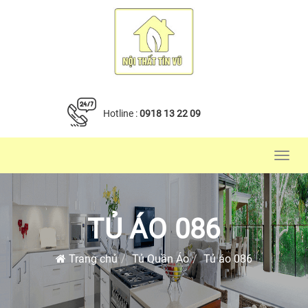
Hotline :
0918 13 22 09
Toggl
navig
TỦ ÁO 086
Trang chủ
Tủ Quần Áo
Tủ áo 086