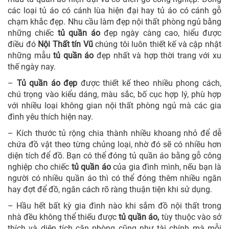
các loại tủ áo có cánh lùa hiện đại hay tủ áo có cánh gỗ
chạm khắc đẹp. Nhu cầu làm đẹp nội thất phòng ngủ bằng
những chiếc
tủ quần áo
đẹp ngày càng cao, hiểu được
điều đó
Nội Thất tín Vũ
chúng tôi luôn thiết kế và cập nhật
những mẫu
tủ quần áo
đẹp nhất và hợp thời trang với xu
thế ngày nay.
–
Tủ quần áo đẹp
được thiết kế theo nhiều phong cách,
chú trọng vào kiểu dáng, màu sắc, bố cục hợp lý, phù hợp
với nhiều loại không gian nội thất phòng ngủ mà các gia
đình yêu thích hiện nay.
–
Kích thước tủ rộng chia thành nhiều khoang nhỏ để dễ
chứa đồ vật theo từng chủng loại, nhờ đó sẽ có nhiều hơn
diện tích để đồ. Bạn có thể đóng tủ quần áo bằng gỗ công
nghiệp cho chiếc
tủ quần áo
của gia đình mình, nếu bạn là
người có nhiều quần áo thì có thể đóng thêm nhiều ngăn
hay đợt để đồ, ngăn cách rõ ràng thuận tiện khi sử dụng.
– Hầu hết bất kỳ gia đình nào khi sắm đồ nội thất trong
nhà đều không thể thiếu được
tủ quần áo,
tùy thuộc vào sở
thích và diện tích căn phòng cũng như tài chính mà mỗi