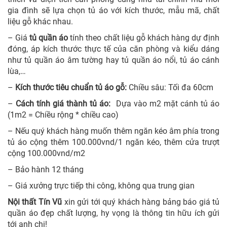
gia đình sẽ lựa chọn tủ áo với kích thước, mẫu mã, chất
liệu gỗ khác nhau.
–
Giá
tủ quần áo
tính theo chất liệu gỗ khách hàng dự định
đóng, áp kích thước thực tế của căn phòng và kiểu dáng
như tủ quần áo âm tường hay tủ quần áo nổi, tủ áo cánh
lùa,…
–
Kích thước tiêu chuẩn tủ áo gỗ:
Chiều sâu: Tối đa 60cm
–
Cách tính giá thành tủ áo:
Dựa vào m2 mặt cánh tủ áo
(1m2 = Chiều rộng * chiều cao)
– Nếu quý khách hàng muốn thêm ngăn kéo âm phía trong
tủ áo cộng thêm 100.000vnd/1 ngăn kéo, thêm cửa trượt
cộng 100.000vnd/m2
–
Bảo hành 12 tháng
–
Giá xưởng trực tiếp thi công, không qua trung gian
Nội thất Tín Vũ
xin gửi tới quý khách hàng bảng báo giá tủ
quần áo đẹp​ chất lượng, hy vọng là thông tin hữu ích gửi
tới anh chị!