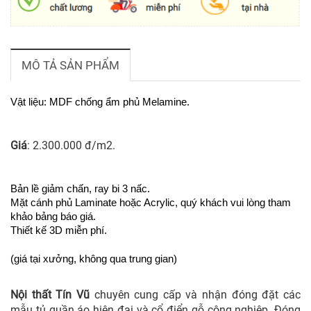
MÔ TẢ SẢN PHẨM
Vật liệu: MDF chống ẩm phủ Melamine.
Giá
: 2.3
00.000 đ/m2.
Bản lề giảm chấn, ray bi 3 nấc.
Mặt cánh phủ Laminate hoặc Acrylic, quý khách vui lòng tham
khảo bảng báo giá.
Thiết kế 3D miễn phí.
(giá tại xưởng, không qua trung gian)
Nội thất Tín Vũ
chuyên cung cấp và
nhận đóng đặt các
mẫu tủ quần áo hiện đại và cổ điển gỗ công nghiệp. Đóng