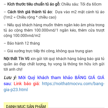
–
Kích thước tiêu chuẩn tủ áo gỗ:
Chiều sâu: Tối đa 60cm
–
Cách tính giá thành tủ áo:
Dựa vào m2 mặt cánh tủ áo
(1m2 = Chiều rộng * chiều cao)
– Nếu quý khách hàng muốn thêm ngăn kéo âm phía trong
tủ áo cộng thêm 100.000vnd/1 ngăn kéo, thêm cửa trượt
cộng 100.000vnd/m2
–
Bảo hành 12 tháng
–
Giá xưởng trực tiếp thi công, không qua trung gian
Nội thất Tín Vũ
xin gửi tới quý khách hàng bảng báo giá tủ
quần áo đẹp​ chất lượng, hy vọng là thông tin hữu ích gửi
tới anh chị!
Lưu ý
Mời Quý khách tham khảo BẢNG GIÁ GIÁ
:
sau:
Link báo giá:
https://noithatmocvu.com/bang-
gia-p23.html
DANH MỤC SẢN PHẨM