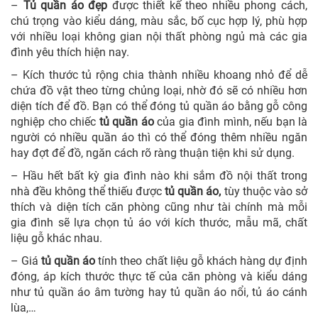
–
Tủ quần áo đẹp
được thiết kế theo nhiều phong cách,
chú trọng vào kiểu dáng, màu sắc, bố cục hợp lý, phù hợp
với nhiều loại không gian nội thất phòng ngủ mà các gia
đình yêu thích hiện nay.
–
Kích thước tủ rộng chia thành nhiều khoang nhỏ để dễ
chứa đồ vật theo từng chủng loại, nhờ đó sẽ có nhiều hơn
diện tích để đồ. Bạn có thể đóng tủ quần áo bằng gỗ công
nghiệp cho chiếc
tủ quần áo
của gia đình mình, nếu bạn là
người có nhiều quần áo thì có thể đóng thêm nhiều ngăn
hay đợt để đồ, ngăn cách rõ ràng thuận tiện khi sử dụng.
– Hầu hết bất kỳ gia đình nào khi sắm đồ nội thất trong
nhà đều không thể thiếu được
tủ quần áo,
tùy thuộc vào sở
thích và diện tích căn phòng cũng như tài chính mà mỗi
gia đình sẽ lựa chọn tủ áo với kích thước, mẫu mã, chất
liệu gỗ khác nhau.
–
Giá
tủ quần áo
tính theo chất liệu gỗ khách hàng dự định
đóng, áp kích thước thực tế của căn phòng và kiểu dáng
như tủ quần áo âm tường hay tủ quần áo nổi, tủ áo cánh
lùa,…