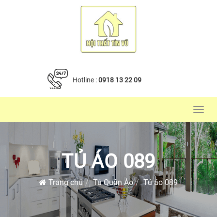
Hotline :
0918 13 22 09
Toggl
navig
TỦ ÁO 089
Trang chủ
Tủ Quần Áo
Tủ áo 089