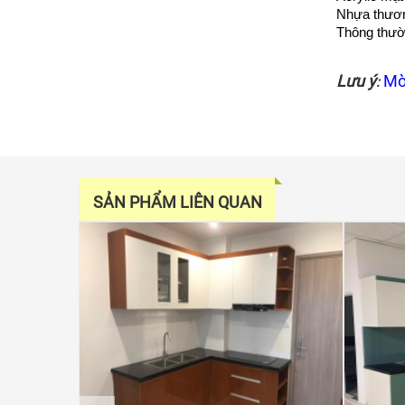
Nhựa thươn
Thông thườn
Lưu ý
Mờ
:
SẢN PHẨM LIÊN QUAN
prev