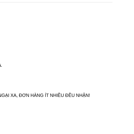
á.
GẠI XA, ĐƠN HÀNG ÍT NHIỀU ĐỀU NHẬN!