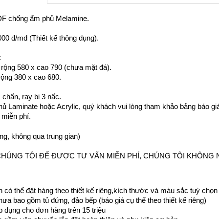
MDF chống ẩm phủ Melamine.
000 đ/md (Thiết kế thông dụng).
:
 r
ộng 580 x cao 790 (chưa mặt đá).
 rộng 380 x cao 680.
 chấn, ray bi 3 nấc.
ủ Laminate hoặc Acrylic, quý khách vui lòng tham khảo bảng báo gi
 miễn phí.
ởng, không qua trung gian)
CHÚNG TÔI ĐỂ ĐƯỢC TƯ VẤN MIỄN PHÍ, CHÚNG TÔI KHÔNG N
 có thể đặt hàng theo thiết kế riêng,kích thước và màu sắc tuỳ chọn
chưa bao gồm tủ đứng, đảo bếp (báo giá cụ thể theo thiết kế riêng)
áp dụng cho đơn hàng trên 15 triệu