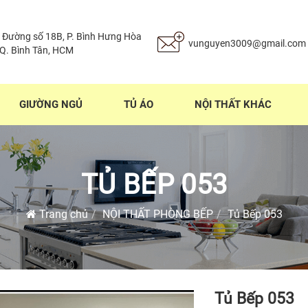
 Đường số 18B, P. Bình Hưng Hòa
vunguyen3009@gmail.com
 Q. Bình Tân, HCM
GIƯỜNG NGỦ
TỦ ÁO
NỘI THẤT KHÁC
TỦ BẾP 053
Trang chủ
NỘI THẤT PHÒNG BẾP
Tủ Bếp 053
Tủ Bếp 053