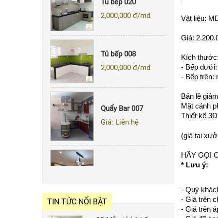
2,000,000
đ/md
Vật liệu: 
Giá: 2.200.
Tủ bếp 008
2,000,000
đ/md
Kích thước
- Bếp dưới:
- Bếp trên:
Quẩy Bar 007
Bản lề giảm
Mặt cánh ph
Giá: Liên hệ
Thiết kế 3D
(giá tại xư
HÃY GỌI 
Tủ Bếp 143
* Lưu ý:
2,000,000
đ/md
- Quý khách
- Giá trên 
TIN TỨC NỔI BẬT
- Giá trên 
Tủ bếp 020