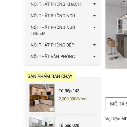
NỘI THẤT PHÒNG KHÁCH
NỘI THẤT PHÒNG NGỦ
NỘI THẤT PHÒNG NGỦ
TRẺ EM
NỘI THẤT PHÒNG BẾP
Quẩy Bar 007
Giá: Liên hệ
NỘI THẤT VĂN PHÒNG
SẢN PHẨM BÁN CHẠY
Tủ Bếp 143
2,000,000
đ/md
MÔ TẢ
Tủ bếp 020
Vật liệu: 
2,000,000
đ/md