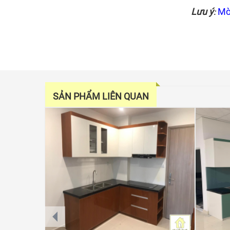
Lưu ý
Mờ
:
SẢN PHẨM LIÊN QUAN
prev