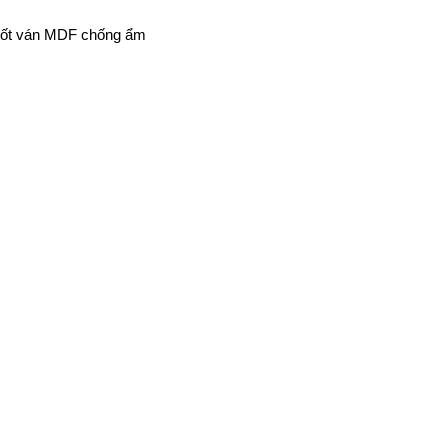
ề cốt ván MDF chống ẩm