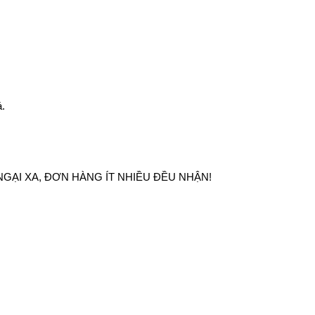
á.
GẠI XA, ĐƠN HÀNG ÍT NHIỀU ĐỀU NHẬN!