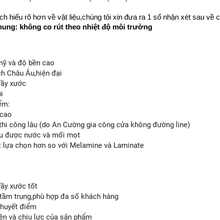
h hiểu rõ hơn về vật liệu,chúng tôi xin đưa ra 1 số nhận xét sau v
ung: không co rút theo nhiệt độ môi trường
mỹ và độ bền cao
ch Châu Âu,hiện đại
rầy xước
i
ểm:
 cao
 thi công lâu (do An Cường gia công cửa không đường line)
ịu được nước và mối mọt
ít lựa chọn hơn so với Melamine và Laminate
rầy xước tốt
 tầm trung,phù hợp đa số khách hàng
 khuyết điểm
bền và chịu lực của sản phẩm