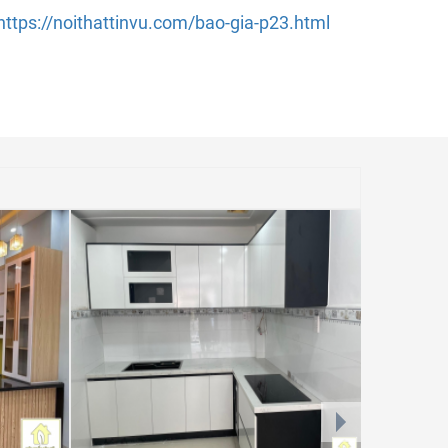
https://noithattinvu.com/bao-gia-p23.html
next