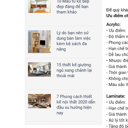
10 Mẫu tủ kệ bếp
2,000,000
đ/md
đẹp đáng để bạn
Để quý khác
tham khảo
Ưu điểm ch
Acrylic:
Tủ bếp 008
• Ưu điểm:
Lý do bạn nên sử
2,000,000
đ/md
- Độ thẩm 
dụng bàn làm việc
- Phong cá
kèm kệ sách đa
- Hạn chế t
năng
- Dễ lau chù
• Nhược đi
15 thiết kế giường
- Giá thành
ngủ sang chảnh lại
- Thời gian
thoải mái
- Không ch
- Màu sắc 
Laminate:
7 Phong cách thiết
kế nội thất 2020 dẫn
• Ưu điểm:
đầu xu hướng hiện
- Hạn chế t
nay
- Giá thành
- Xử lý tốt
- Tăng độ 