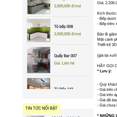
Giá: 2.200.
Kích thước
- Bếp dưới:
Tủ bếp 008
- Bếp trên:
2,000,000
đ/md
Bản lề giảm
Mặt cánh ph
Thiết kế 3D
Quẩy Bar 007
(giá tại xư
Giá: Liên hệ
HÃY GỌI 
* Lưu ý:
Tủ Bếp 143
- Quý khách
- Giá trên 
2,000,000
đ/md
- Giá trên 
- Giá đã ba
- Giá chưa
TIN TỨC NỔI BẬT
Tủ bếp 020
* NHỮNG 