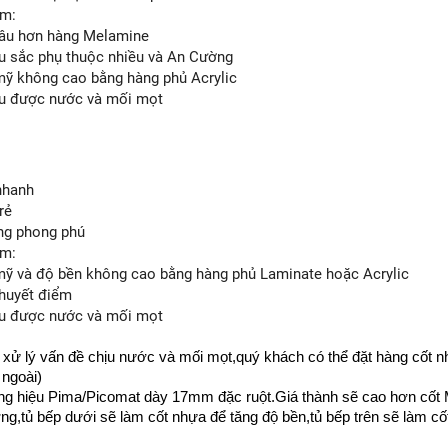
ểm:
 lâu hơn hàng Melamine
àu sắc phụ thuộc nhiều và An Cường
mỹ không cao bằng hàng phủ Acrylic
ịu được nước và mối mọt
nhanh
rẻ
ng phong phú
ểm:
mỹ và độ bền không cao bằng hàng phủ Laminate hoặc Acrylic
khuyết điểm
ịu được nước và mối mọt
ể xử lý vấn đề chịu nước và mối mọt,quý khách có thể đặt hàng cốt
 ngoài)
g hiệu Pima/Picomat dày 17mm đặc ruột.Giá thành sẽ cao hơn cốt M
g,tủ bếp dưới sẽ làm cốt nhựa để tăng độ bền,tủ bếp trên sẽ làm c