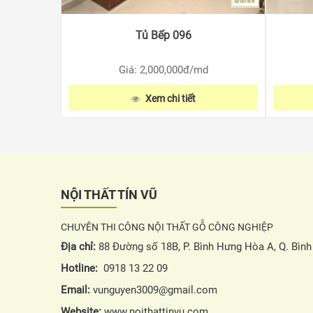
Tủ Bếp 096
Giá: 2,000,000
đ/md
Xem chi tiết
NỘI THẤT TÍN VŨ
CHUYÊN THI CÔNG NỘI THẤT GỖ CÔNG NGHIỆP
Địa chỉ:
88 Đường số 18B, P. Bình Hưng Hòa A, Q. Bìn
Hotline:
0918 13 22 09
Email:
vunguyen3009@gmail.com
Website:
www.noithattinvu.com