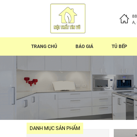
88
A,
TRANG CHỦ
BÁO GIÁ
TỦ BẾP
DANH MỤC SẢN PHẨM