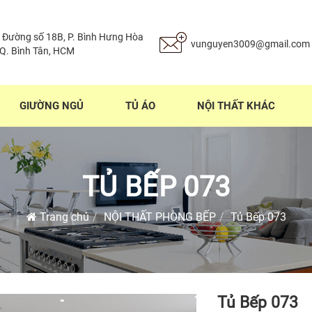
 Đường số 18B, P. Bình Hưng Hòa
vunguyen3009@gmail.com
 Q. Bình Tân, HCM
GIƯỜNG NGỦ
TỦ ÁO
NỘI THẤT KHÁC
TỦ BẾP 073
Trang chủ
NỘI THẤT PHÒNG BẾP
Tủ Bếp 073
Tủ Bếp 073