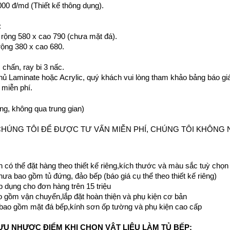
000 đ/md (Thiết kế thông dụng).
:
 r
ộng 580 x cao 790 (chưa mặt đá).
 rộng 380 x cao 680.
 chấn, ray bi 3 nấc.
ủ Laminate hoặc Acrylic, quý khách vui lòng tham khảo bảng báo gi
 miễn phí.
ởng, không qua trung gian)
CHÚNG TÔI ĐỂ ĐƯỢC TƯ VẤN MIỄN PHÍ, CHÚNG TÔI KHÔNG N
 có thể đặt hàng theo thiết kế riêng,kích thước và màu sắc tuỳ chọn
chưa bao gồm tủ đứng, đảo bếp (báo giá cụ thể theo thiết kế riêng)
áp dụng cho đơn hàng trên 15 triệu
o gồm vận chuyển,lắp đặt hoàn thiện và phụ kiện cơ bản
 bao gồm mặt đá bếp,kính sơn ốp tường và phụ kiện cao cấp
ƯU NHƯỢC ĐIỂM KHI CHỌN VẬT LIỆU LÀM TỦ BẾP: