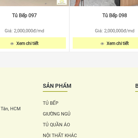
Tủ Bếp 097
Tủ Bếp 098
Giá: 2,000,000
đ/md
Giá: 2,000,000
đ/md
Xem chi tiết
Xem chi tiết
SẢN PHẨM
TỦ BẾP
h Tân, HCM
GIƯỜNG NGỦ
TỦ QUẦN ÁO
NỘI THẤT KHÁC