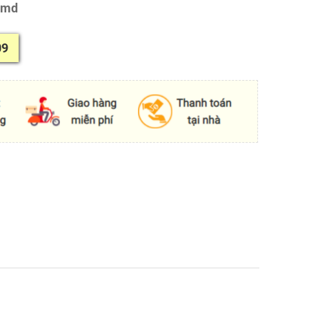
/md
09