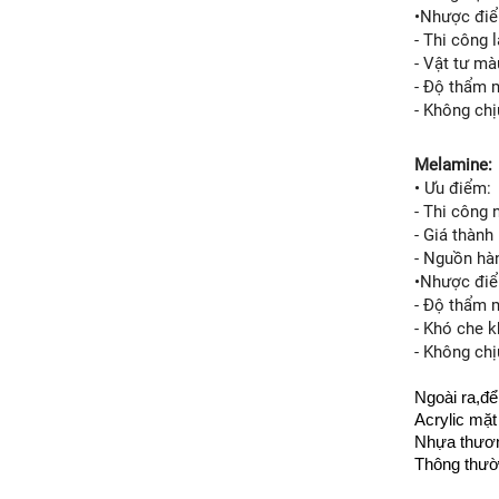
•Nhược đi
- Thi công
- Vật tư m
- Độ thẩm 
- Không ch
Melamine:
• Ưu điểm:
- Thi công 
- Giá thành 
- Nguồn hà
•Nhược đi
- Độ thẩm 
- Khó che 
- Không ch
Ngoài ra,đ
Acrylic mặt
Nhựa thươn
Thông thườn