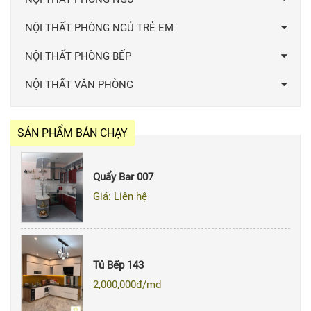
NỘI THẤT PHÒNG NGỦ TRẺ EM
NỘI THẤT PHÒNG BẾP
NỘI THẤT VĂN PHÒNG
SẢN PHẨM BÁN CHẠY
Quẩy Bar 007
Giá: Liên hệ
Tủ Bếp 143
2,000,000
đ/md