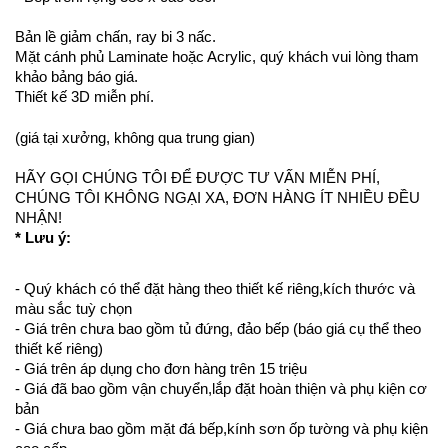
Bản lề giảm chấn, ray bi 3 nấc.
Mặt cánh phủ Laminate hoặc Acrylic, quý khách vui lòng tham
khảo bảng báo giá.
Thiết kế 3D miễn phí.
(giá tại xưởng, không qua trung gian)
HÃY GỌI CHÚNG TÔI ĐỂ ĐƯỢC TƯ VẤN MIỄN PHÍ,
CHÚNG TÔI KHÔNG NGẠI XA, ĐƠN HÀNG ÍT NHIỀU ĐỀU
NHẬN!
* Lưu ý:
- Quý khách có thể đặt hàng theo thiết kế riêng,kích thước và
màu sắc tuỳ chọn
- Giá trên chưa bao gồm tủ đứng, đảo bếp (báo giá cụ thể theo
thiết kế riêng)
- Giá trên áp dụng cho đơn hàng trên 15 triệu
- Giá đã bao gồm vận chuyển,lắp đặt hoàn thiện và phụ kiện cơ
bản
- Giá chưa bao gồm mặt đá bếp,kính sơn ốp tường và phụ kiện