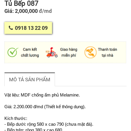
Tủ Bếp 087
Giá: 2,000,000
đ/md
0918 13 22 09
MÔ TẢ SẢN PHẨM
Vật liệu: MDF chống ẩm phủ Melamine.
Giá: 2.200.000 đ/md (Thiết kế thông dụng).
Kích thước:
- Bếp dưới: r
ộng 580 x cao 790 (chưa mặt đá).
- Bếp trên: rộng 380 x cao 680.