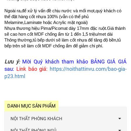
Ngoài ra,để xử lý vấn đề chịu nước và mối mọt,quý khách có
thể đặt hàng cốt nhựa 100% (vẫn có thể phủ
Melamine,Laminate hoặc Acrylic mặt ngoài)
Nhựa thương hiệu Pima/Picomat dày 17mm đặc ruột.Giá thành
sẽ cao hơn cốt MDF chống ẩm từ 1 đến 1,5 triệu/met dài
Thông thường,tủ bếp dưới sẽ làm cốt nhựa để tăng độ bền,tủ
bếp trên sẽ làm cốt MDF chống ẩm để giảm chi phí.
Lưu ý
Mời Quý khách tham khảo BẢNG GIÁ GIÁ
:
sau:
Link báo giá:
https://noithattinvu.com/bao-gia-
p23.html
DANH MỤC SẢN PHẨM
NỘI THẤT PHÒNG KHÁCH
NỘI THẤT PHÒNG NGỦ