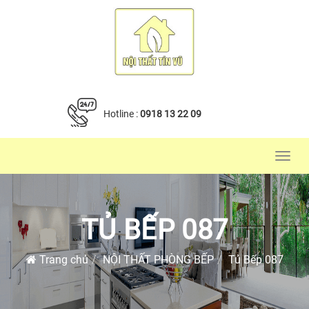
Hotline :
0918 13 22 09
Toggl
navig
TỦ BẾP 087
Trang chủ
NỘI THẤT PHÒNG BẾP
Tủ Bếp 087