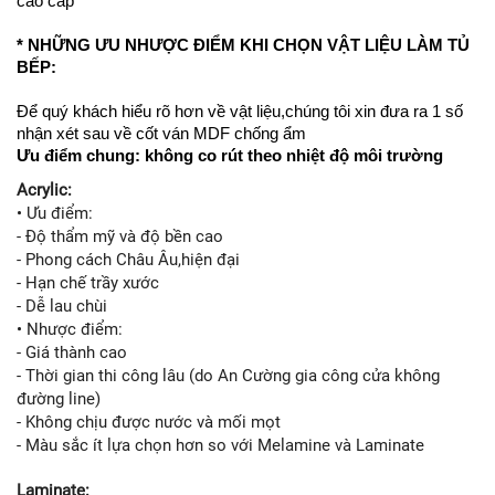
cao cấp
* NHỮNG ƯU NHƯỢC ĐIỂM KHI CHỌN VẬT LIỆU LÀM TỦ
BẾP:
Để quý khách hiểu rõ hơn về vật liệu,chúng tôi xin đưa ra 1 số
nhận xét sau về cốt ván MDF chống ẩm
Ưu điểm chung: không co rút theo nhiệt độ môi trường
Acrylic:
• Ưu điểm:
- Độ thẩm mỹ và độ bền cao
- Phong cách Châu Âu,hiện đại
- Hạn chế trầy xước
- Dễ lau chùi
• Nhược điểm:
- Giá thành cao
- Thời gian thi công lâu (do An Cường gia công cửa không
đường line)
- Không chịu được nước và mối mọt
- Màu sắc ít lựa chọn hơn so với Melamine và Laminate
Laminate: