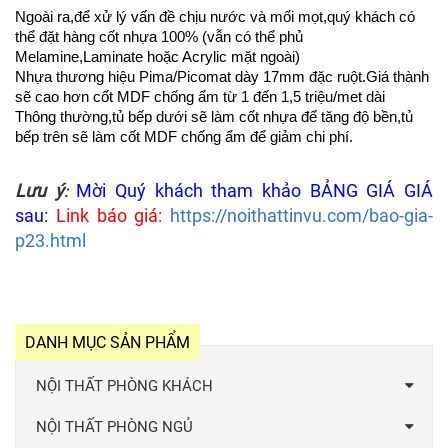
Ngoài ra,để xử lý vấn đề chịu nước và mối mọt,quý khách có
thể đặt hàng cốt nhựa 100% (vẫn có thể phủ
Melamine,Laminate hoặc Acrylic mặt ngoài)
Nhựa thương hiệu Pima/Picomat dày 17mm đặc ruột.Giá thành
sẽ cao hơn cốt MDF chống ẩm từ 1 đến 1,5 triệu/met dài
Thông thường,tủ bếp dưới sẽ làm cốt nhựa để tăng độ bền,tủ
bếp trên sẽ làm cốt MDF chống ẩm để giảm chi phí.
Lưu ý
Mời Quý khách tham khảo BẢNG GIÁ GIÁ
:
sau:
Link báo giá:
https://noithattinvu.com/bao-gia-
p23.html
DANH MỤC SẢN PHẨM
NỘI THẤT PHÒNG KHÁCH
NỘI THẤT PHÒNG NGỦ