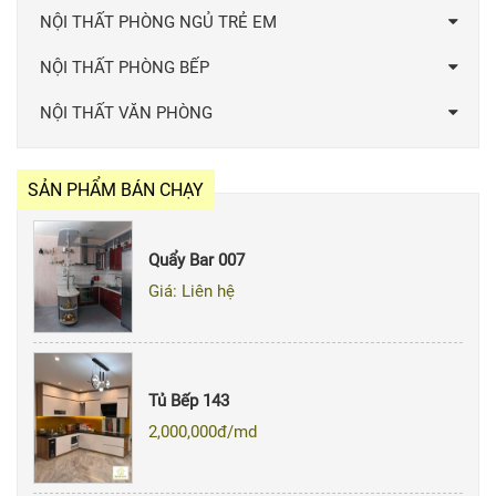
NỘI THẤT PHÒNG NGỦ TRẺ EM
NỘI THẤT PHÒNG BẾP
NỘI THẤT VĂN PHÒNG
SẢN PHẨM BÁN CHẠY
Quẩy Bar 007
Giá: Liên hệ
Tủ Bếp 143
2,000,000
đ/md