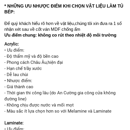
* NHỮNG ƯU NHƯỢC ĐIỂM KHI CHỌN VẬT LIỆU LÀM TỦ
BẾP:
Để quý khách hiểu rõ hơn về vật liệu,chúng tôi xin đưa ra 1 số
nhận xét sau về cốt ván MDF chống ẩm
Ưu điểm chung: không co rút theo nhiệt độ môi trường
Acrylic:
• Ưu điểm:
- Độ thẩm mỹ và độ bền cao
- Phong cách Châu Âu,hiện đại
- Hạn chế trầy xước
- Dễ lau chùi
• Nhược điểm:
- Giá thành cao
- Thời gian thi công lâu (do An Cường gia công cửa không
đường line)
- Không chịu được nước và mối mọt
- Màu sắc ít lựa chọn hơn so với Melamine và Laminate
Laminate:
• Ưu điểm: