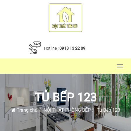
Hotline :
0918 13 22 09
Toggl
navig
TỦ BẾP 123
Trang chủ
NỘI THẤT PHÒNG BẾP
Tủ Bếp 123