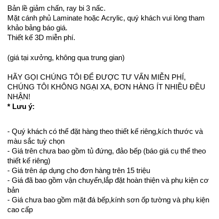
Bản lề giảm chấn, ray bi 3 nấc.
Mặt cánh phủ Laminate hoặc Acrylic, quý khách vui lòng tham
khảo bảng báo giá.
Thiết kế 3D miễn phí.
(giá tại xưởng, không qua trung gian)
HÃY GỌI CHÚNG TÔI ĐỂ ĐƯỢC TƯ VẤN MIỄN PHÍ,
CHÚNG TÔI KHÔNG NGẠI XA, ĐƠN HÀNG ÍT NHIỀU ĐỀU
NHẬN!
* Lưu ý:
- Quý khách có thể đặt hàng theo thiết kế riêng,kích thước và
màu sắc tuỳ chọn
- Giá trên chưa bao gồm tủ đứng, đảo bếp (báo giá cụ thể theo
thiết kế riêng)
- Giá trên áp dụng cho đơn hàng trên 15 triệu
- Giá đã bao gồm vận chuyển,lắp đặt hoàn thiện và phụ kiện cơ
bản
- Giá chưa bao gồm mặt đá bếp,kính sơn ốp tường và phụ kiện
cao cấp