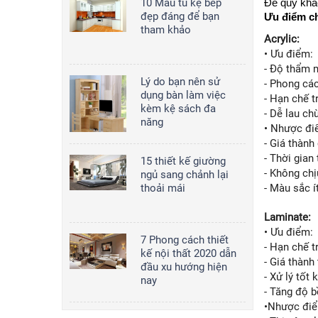
10 Mẫu tủ kệ bếp
Để quý khác
đẹp đáng để bạn
Ưu điểm ch
2,000,000
đ/md
tham khảo
Acrylic:
• Ưu điểm:
- Độ thẩm 
Tủ bếp 008
Lý do bạn nên sử
- Phong cá
2,000,000
đ/md
dụng bàn làm việc
- Hạn chế t
kèm kệ sách đa
- Dễ lau chù
năng
• Nhược đi
- Giá thành
- Thời gian
15 thiết kế giường
- Không ch
ngủ sang chảnh lại
thoải mái
- Màu sắc 
Laminate:
• Ưu điểm:
7 Phong cách thiết
- Hạn chế t
kế nội thất 2020 dẫn
- Giá thành
đầu xu hướng hiện
- Xử lý tốt
nay
- Tăng độ 
•Nhược đi