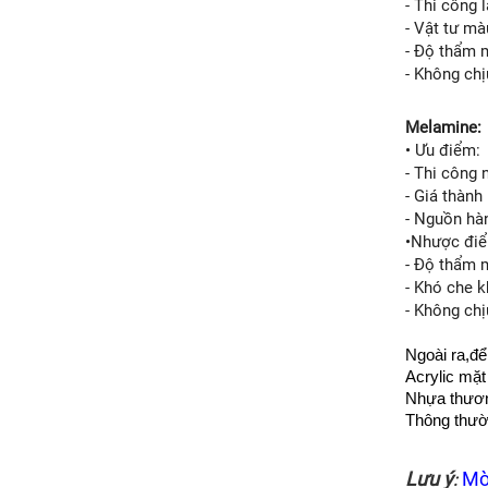
- Thi công
- Vật tư m
- Độ thẩm 
- Không ch
Melamine:
• Ưu điểm:
- Thi công 
- Giá thành 
- Nguồn hà
•Nhược đi
- Độ thẩm 
- Khó che 
- Không ch
Ngoài ra,đ
Acrylic mặt
Nhựa thươn
Thông thườn
Lưu ý
Mờ
: