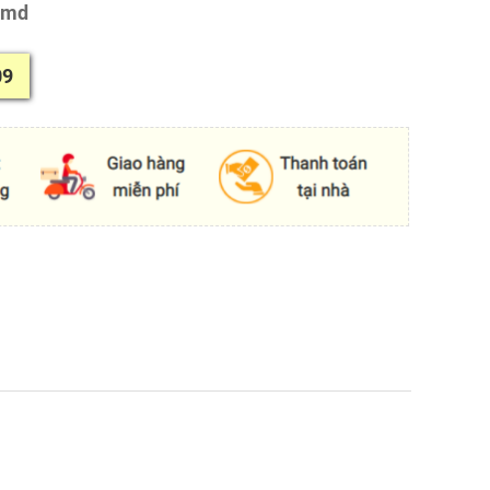
/md
09