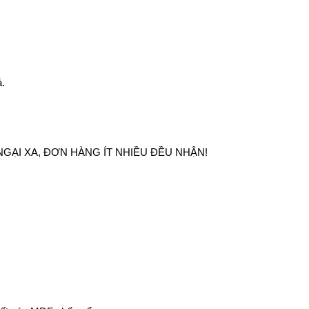
á.
GẠI XA, ĐƠN HÀNG ÍT NHIỀU ĐỀU NHẬN!