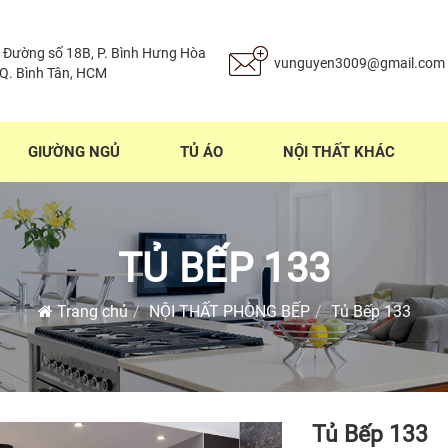
 Đường số 18B, P. Bình Hưng Hòa
vunguyen3009@gmail.com
 Q. Bình Tân, HCM
GIƯỜNG NGỦ
TỦ ÁO
NỘI THẤT KHÁC
TỦ BẾP 133
Trang chủ
NỘI THẤT PHÒNG BẾP
Tủ Bếp 133
Tủ Bếp 133