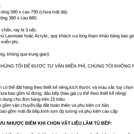
:
 r
ộng 580 x cao 790 (chưa mặt đá).
 rộng 380 x cao 680.
 chấn, ray bi 3 nấc.
ủ Laminate hoặc Acrylic, quý khách vui lòng tham khảo bảng báo gi
 miễn phí.
ởng, không qua trung gian)
CHÚNG TÔI ĐỂ ĐƯỢC TƯ VẤN MIỄN PHÍ, CHÚNG TÔI KHÔNG N
 có thể đặt hàng theo thiết kế riêng,kích thước và màu sắc tuỳ chọn
chưa bao gồm tủ đứng, đảo bếp (báo giá cụ thể theo thiết kế riêng)
áp dụng cho đơn hàng trên 15 triệu
o gồm vận chuyển,lắp đặt hoàn thiện và phụ kiện cơ bản
 bao gồm mặt đá bếp,kính sơn ốp tường và phụ kiện cao cấp
ƯU NHƯỢC ĐIỂM KHI CHỌN VẬT LIỆU LÀM TỦ BẾP: