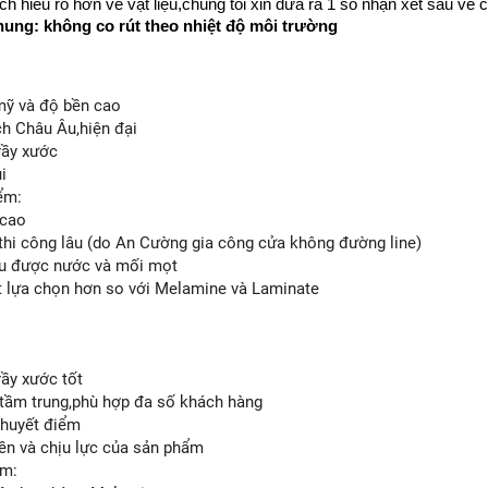
h hiểu rõ hơn về vật liệu,chúng tôi xin đưa ra 1 số nhận xét sau v
ung: không co rút theo nhiệt độ môi trường
mỹ và độ bền cao
ch Châu Âu,hiện đại
rầy xước
i
ểm:
 cao
 thi công lâu (do An Cường gia công cửa không đường line)
ịu được nước và mối mọt
ít lựa chọn hơn so với Melamine và Laminate
rầy xước tốt
 tầm trung,phù hợp đa số khách hàng
 khuyết điểm
bền và chịu lực của sản phẩm
ểm: