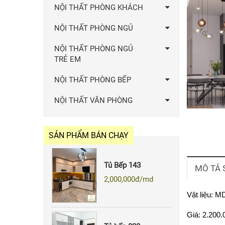
NỘI THẤT PHÒNG KHÁCH
NỘI THẤT PHÒNG NGỦ
NỘI THẤT PHÒNG NGỦ
TRẺ EM
NỘI THẤT PHÒNG BẾP
Quẩy Bar 007
NỘI THẤT VĂN PHÒNG
Giá: Liên hệ
SẢN PHẨM BÁN CHẠY
Tủ Bếp 143
2,000,000
đ/md
MÔ TẢ
Vật liệu: 
Tủ bếp 020
Giá: 2.200.