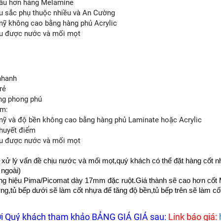
 lâu hơn hàng Melamine
àu sắc phụ thuộc nhiều và An Cường
mỹ không cao bằng hàng phủ Acrylic
ịu được nước và mối mọt
nhanh
rẻ
ng phong phú
ểm:
mỹ và độ bền không cao bằng hàng phủ Laminate hoặc Acrylic
khuyết điểm
ịu được nước và mối mọt
ể xử lý vấn đề chịu nước và mối mọt,quý khách có thể đặt hàng cốt
 ngoài)
g hiệu Pima/Picomat dày 17mm đặc ruột.Giá thành sẽ cao hơn cốt M
g,tủ bếp dưới sẽ làm cốt nhựa để tăng độ bền,tủ bếp trên sẽ làm c
i Quý khách tham khảo BẢNG GIÁ GIÁ sau:
Link báo giá: