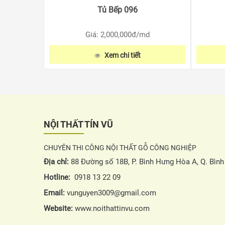
Tủ Bếp 096
Giá: 2,000,000
đ/md
Xem chi tiết
NỘI THẤT TÍN VŨ
CHUYÊN THI CÔNG NỘI THẤT GỖ CÔNG NGHIỆP
Địa chỉ:
88 Đường số 18B, P. Bình Hưng Hòa A, Q. Bìn
Hotline:
0918 13 22 09
Email:
vunguyen3009@gmail.com
Website:
www.noithattinvu.com