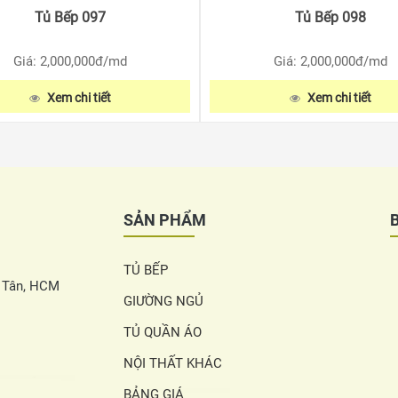
Tủ Bếp 097
Tủ Bếp 098
Giá: 2,000,000
đ/md
Giá: 2,000,000
đ/md
Xem chi tiết
Xem chi tiết
SẢN PHẨM
TỦ BẾP
h Tân, HCM
GIƯỜNG NGỦ
TỦ QUẦN ÁO
NỘI THẤT KHÁC
BẢNG GIÁ