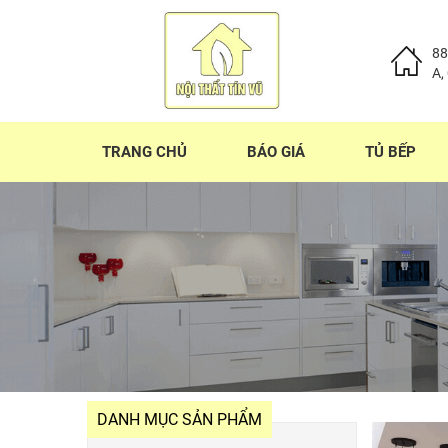
88
A,
TRANG CHỦ
BÁO GIÁ
TỦ BẾP
DANH MỤC SẢN PHẨM