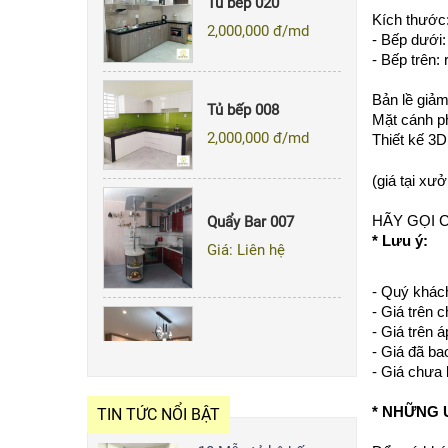
2,000,000
đ/md
Kích thước
- Bếp dưới:
- Bếp trên:
Tủ bếp 008
Bản lề giảm
2,000,000
đ/md
Mặt cánh ph
Thiết kế 3D
(giá tại xư
Quẩy Bar 007
HÃY GỌI 
Giá: Liên hệ
* Lưu ý:
- Quý khách
- Giá trên 
Tủ Bếp 143
- Giá trên 
- Giá đã ba
2,000,000
đ/md
- Giá chưa
* NHỮNG 
TIN TỨC NỔI BẬT
Tủ bếp 020