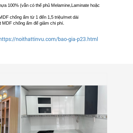
 nhựa 100% (vẫn có thể phủ Melamine,Laminate hoặc
DF chống ẩm từ 1 đến 1,5 triệu/met dài
ốt MDF chống ẩm để giảm chi phí.
https://noithattinvu.com/bao-gia-p23.html