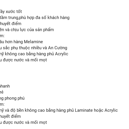
rầy xước tốt
 tầm trung,phù hợp đa số khách hàng
 khuyết điểm
bền và chịu lực của sản phẩm
ểm:
 lâu hơn hàng Melamine
àu sắc phụ thuộc nhiều và An Cường
mỹ không cao bằng hàng phủ Acrylic
ịu được nước và mối mọt
nhanh
rẻ
ng phong phú
ểm:
mỹ và độ bền không cao bằng hàng phủ Laminate hoặc Acrylic
khuyết điểm
ịu được nước và mối mọt