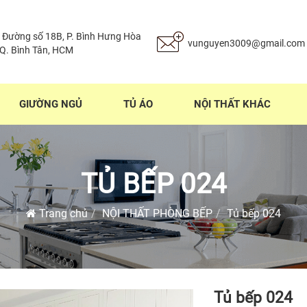
 Đường số 18B, P. Bình Hưng Hòa
vunguyen3009@gmail.com
 Q. Bình Tân, HCM
GIƯỜNG NGỦ
TỦ ÁO
NỘI THẤT KHÁC
TỦ BẾP 024
Trang chủ
NỘI THẤT PHÒNG BẾP
Tủ bếp 024
Tủ bếp 024