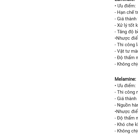
• Ưu điểm:
- Hạn chế t
- Giá thành
- Xử lý tốt
- Tăng độ 
•Nhược đi
- Thi công
- Vật tư m
- Độ thẩm 
- Không ch
Melamine:
• Ưu điểm:
- Thi công 
- Giá thành 
- Nguồn hà
•Nhược đi
- Độ thẩm 
- Khó che 
- Không ch