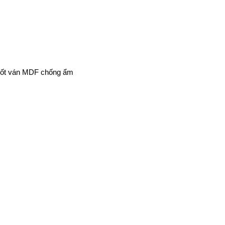
ề cốt ván MDF chống ẩm