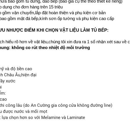
chưa bao gồm tủ đứng, đảo bếp (báo giá cụ thể theo thiết kế riêng)
áp dụng cho đơn hàng trên 15 triệu
o gồm vận chuyển,lắp đặt hoàn thiện và phụ kiện cơ bản
 bao gồm mặt đá bếp,kính sơn ốp tường và phụ kiện cao cấp
ƯU NHƯỢC ĐIỂM KHI CHỌN VẬT LIỆU LÀM TỦ BẾP:
h hiểu rõ hơn về vật liệu,chúng tôi xin đưa ra 1 số nhận xét sau v
ung: không co rút theo nhiệt độ môi trường
mỹ và độ bền cao
ch Châu Âu,hiện đại
rầy xước
i
ểm:
 cao
 thi công lâu (do An Cường gia công cửa không đường line)
ịu được nước và mối mọt
ít lựa chọn hơn so với Melamine và Laminate