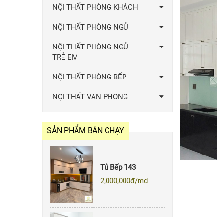
NỘI THẤT PHÒNG KHÁCH
NỘI THẤT PHÒNG NGỦ
NỘI THẤT PHÒNG NGỦ
TRẺ EM
NỘI THẤT PHÒNG BẾP
Quẩy Bar 007
NỘI THẤT VĂN PHÒNG
Giá: Liên hệ
SẢN PHẨM BÁN CHẠY
Tủ Bếp 143
2,000,000
đ/md
Tủ bếp 020