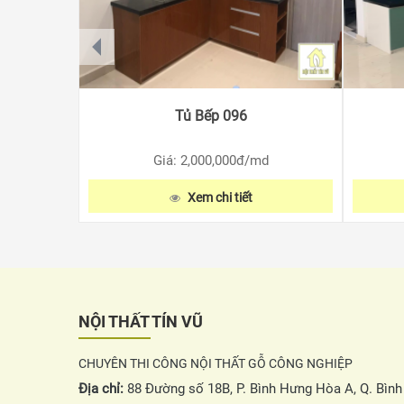
prev
Tủ Bếp 096
Giá: 2,000,000
đ/md
Xem chi tiết
NỘI THẤT TÍN VŨ
CHUYÊN THI CÔNG NỘI THẤT GỖ CÔNG NGHIỆP
Địa chỉ:
88 Đường số 18B, P. Bình Hưng Hòa A, Q. Bìn