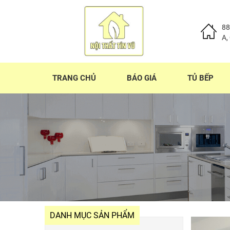
88
A,
TRANG CHỦ
BÁO GIÁ
TỦ BẾP
DANH MỤC SẢN PHẨM