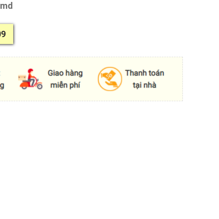
/md
09