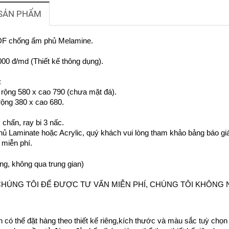
 SẢN PHẨM
MDF chống ẩm phủ Melamine.
000 đ/md (Thiết kế thông dụng).
:
 r
ộng 580 x cao 790 (chưa mặt đá).
 rộng 380 x cao 680.
 chấn, ray bi 3 nấc.
ủ Laminate hoặc Acrylic, quý khách vui lòng tham khảo bảng báo gi
 miễn phí.
ởng, không qua trung gian)
CHÚNG TÔI ĐỂ ĐƯỢC TƯ VẤN MIỄN PHÍ, CHÚNG TÔI KHÔNG N
 có thể đặt hàng theo thiết kế riêng,kích thước và màu sắc tuỳ chọn