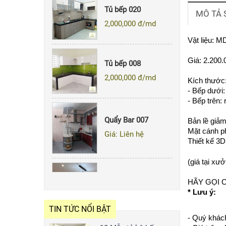
2,000,000
đ/md
MÔ TẢ
Vật liệu: 
Tủ bếp 008
Giá: 2.200.
2,000,000
đ/md
Kích thước
- Bếp dưới:
- Bếp trên:
Quẩy Bar 007
Giá: Liên hệ
Bản lề giảm
Mặt cánh ph
Thiết kế 3D
(giá tại xư
Tủ Bếp 143
HÃY GỌI 
2,000,000
đ/md
* Lưu ý:
TIN TỨC NỔI BẬT
- Quý khách