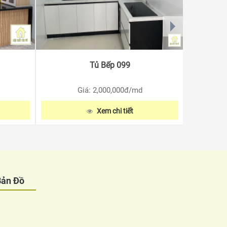
next
Tủ Bếp 099
Giá: 2,000,000
đ/md
Xem chi tiết
Bản Đồ