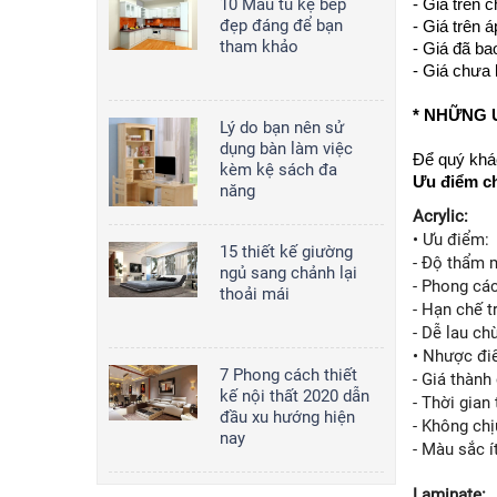
10 Mẫu tủ kệ bếp
- Giá trên 
Tủ bếp 020
đẹp đáng để bạn
- Giá trên 
2,000,000
đ/md
tham khảo
- Giá đã ba
- Giá chưa
* NHỮNG 
Lý do bạn nên sử
Tủ bếp 008
dụng bàn làm việc
Để quý khác
2,000,000
đ/md
kèm kệ sách đa
Ưu điểm ch
năng
Acrylic:
• Ưu điểm:
15 thiết kế giường
- Độ thẩm 
ngủ sang chảnh lại
- Phong cá
thoải mái
- Hạn chế t
- Dễ lau chù
• Nhược đi
7 Phong cách thiết
- Giá thành
kế nội thất 2020 dẫn
- Thời gian
đầu xu hướng hiện
- Không ch
nay
- Màu sắc 
Laminate: