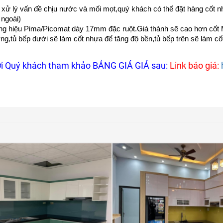
ể xử lý vấn đề chịu nước và mối mọt,quý khách có thể đặt hàng cốt
 ngoài)
g hiệu Pima/Picomat dày 17mm đặc ruột.Giá thành sẽ cao hơn cốt M
g,tủ bếp dưới sẽ làm cốt nhựa để tăng độ bền,tủ bếp trên sẽ làm c
i Quý khách tham khảo BẢNG GIÁ GIÁ sau:
Link báo giá: