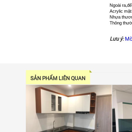
Ngoài ra,đ
Acrylic mặt
Nhựa thươn
Thông thườn
Lưu ý
Mờ
:
SẢN PHẨM LIÊN QUAN