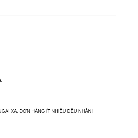
á.
GẠI XA, ĐƠN HÀNG ÍT NHIỀU ĐỀU NHẬN!