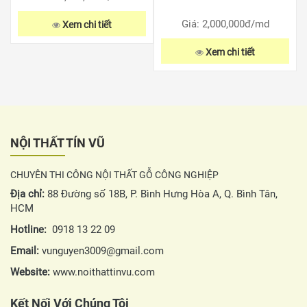
Giá: 2,000,000
đ/md
Xem chi tiết
Xem chi tiết
NỘI THẤT TÍN VŨ
CHUYÊN THI CÔNG NỘI THẤT GỖ CÔNG NGHIỆP
Địa chỉ:
88 Đường số 18B, P. Bình Hưng Hòa A, Q. Bình Tân,
HCM
Hotline:
0918 13 22 09
Email:
vunguyen3009@gmail.com
Website:
www.noithattinvu.com
Kết Nối Với Chúng Tôi