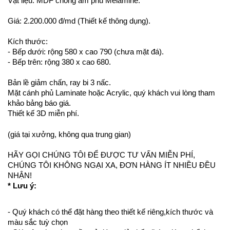
Vật liệu: MDF chống ẩm phủ Melamine.
Giá: 2.200.000 đ/md (Thiết kế thông dụng).
Kích thước:
- Bếp dưới: r
ộng 580 x cao 790 (chưa mặt đá).
- Bếp trên: rộng 380 x cao 680.
Bản lề giảm chấn, ray bi 3 nấc.
Mặt cánh phủ Laminate hoặc Acrylic, quý khách vui lòng tham
khảo bảng báo giá.
Thiết kế 3D miễn phí.
(giá tại xưởng, không qua trung gian)
HÃY GỌI CHÚNG TÔI ĐỂ ĐƯỢC TƯ VẤN MIỄN PHÍ,
CHÚNG TÔI KHÔNG NGẠI XA, ĐƠN HÀNG ÍT NHIỀU ĐỀU
NHẬN!
* Lưu ý:
- Quý khách có thể đặt hàng theo thiết kế riêng,kích thước và
màu sắc tuỳ chọn