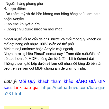
- Nguồn hàng phong phú
•Nhược điểm:
- Độ thẩm mỹ và độ bền không cao bằng hàng phủ Laminate
hoặc Acrylic
- Khó che khuyết điểm
- Không chịu được nước và mối mọt
Ngoài ra,để xử lý vấn đề chịu nước và mối mọt,quý khách có
thể đặt hàng cốt nhựa 100% (vẫn có thể phủ
Melamine,Laminate hoặc Acrylic mặt ngoài)
Nhựa thương hiệu Pima/Picomat dày 17mm đặc ruột.Giá thành
sẽ cao hơn cốt MDF chống ẩm từ 1 đến 1,5 triệu/met dài
Thông thường,tủ bếp dưới sẽ làm cốt nhựa để tăng độ bền,tủ
bếp trên sẽ làm cốt MDF chống ẩm để giảm chi phí.
Lưu ý
Mời Quý khách tham khảo BẢNG GIÁ GIÁ
:
sau:
Link báo giá:
https://noithattinvu.com/bao-gia-
p23.html