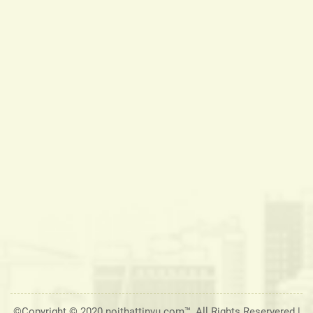
©Copyright © 2020 noithattinvu.com™, All Rights Reservered |