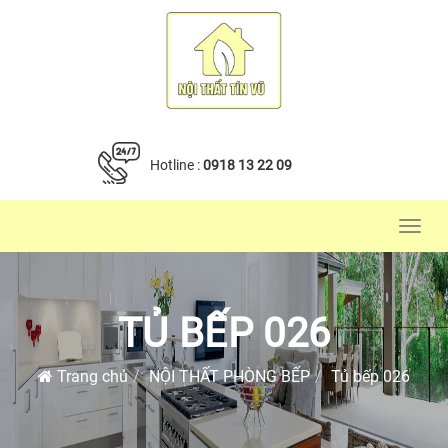
Hotline :
0918 13 22 09
Toggl
navig
TỦ BẾP 026
Trang chủ
NỘI THẤT PHÒNG BẾP
Tủ bếp 026