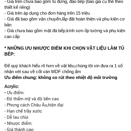
- Giá trên chưa bao gồm tủ đứng, đảo bếp (báo giá cụ thể theo
thiết kế riêng)
- Giá trên áp dụng cho đơn hàng trên 15 triệu
- Giá đã bao gồm vận chuyển,lắp đặt hoàn thiện và phụ kiện cơ
bản
- Giá chưa bao gồm mặt đá bếp,kính sơn ốp tường và phụ kiện
cao cấp
* NHỮNG ƯU NHƯỢC ĐIỂM KHI CHỌN VẬT LIỆU LÀM TỦ
BẾP:
Để quý khách hiểu rõ hơn về vật liệu,chúng tôi xin đưa ra 1 số
nhận xét sau về cốt ván MDF chống ẩm
Ưu điểm chung: không co rút theo nhiệt độ môi trường
Acrylic:
• Ưu điểm:
- Độ thẩm mỹ và độ bền cao
- Phong cách Châu Âu,hiện đại
- Hạn chế trầy xước
- Dễ lau chùi
• Nhược điểm:
- Giá thành cao